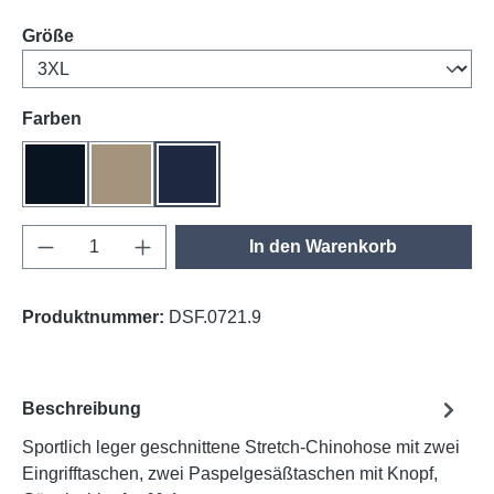
auswählen
Größe
auswählen
Farben
schwarz
khaki
tinte
Produkt Anzahl: Gib den gewünschten Wert e
In den Warenkorb
Produktnummer:
DSF.0721.9
Beschreibung
Sportlich leger geschnittene Stretch-Chinohose mit zwei
Eingrifftaschen, zwei Paspelgesäßtaschen mit Knopf,