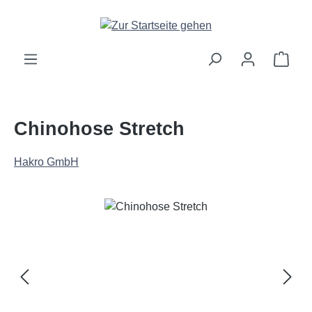
Zum Hauptinhalt springen
Ware
Chinohose Stretch
Hakro GmbH
Bildergalerie überspringen