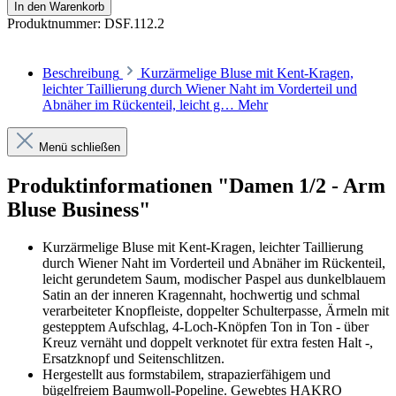
In den Warenkorb
Produktnummer:
DSF.112.2
Beschreibung
Kurzärmelige Bluse mit Kent-Kragen,
leichter Taillierung durch Wiener Naht im Vorderteil und
Abnäher im Rückenteil, leicht g…
Mehr
Menü schließen
Produktinformationen "Damen 1/2 - Arm
Bluse Business"
Kurzärmelige Bluse mit Kent-Kragen, leichter Taillierung
durch Wiener Naht im Vorderteil und Abnäher im Rückenteil,
leicht gerundetem Saum, modischer Paspel aus dunkelblauem
Satin an der inneren Kragennaht, hochwertig und schmal
verarbeiteter Knopfleiste, doppelter Schulterpasse, Ärmeln mit
gestepptem Aufschlag, 4-Loch-Knöpfen Ton in Ton - über
Kreuz vernäht und doppelt verknotet für extra festen Halt -,
Ersatzknopf und Seitenschlitzen.
Hergestellt aus formstabilem, strapazierfähigem und
bügelfreiem Baumwoll-Popeline. Gewebtes HAKRO