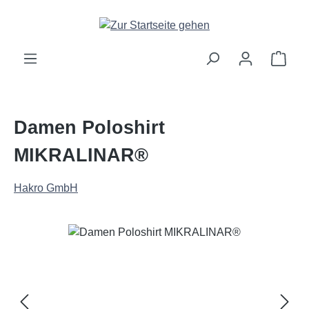
Zum Hauptinhalt springen
Ware
Damen Poloshirt
MIKRALINAR®
Hakro GmbH
Bildergalerie überspringen