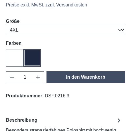
Preise exkl. MwSt. zzgl. Versandkosten
auswählen
Größe
auswählen
Farben
weiß
tinte
Produkt Anzahl: Gib den gewünschten Wert e
In den Warenkorb
Produktnummer:
DSF.0216.3
Beschreibung
Besonders strapazierfähiges Poloshirt mit hochwertig