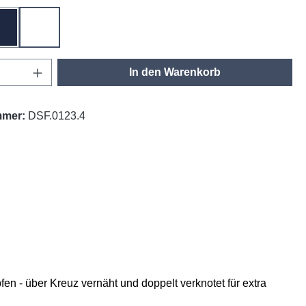
tinte
weiß
Anzahl: Gib den gewünschten Wert ein oder
In den Warenkorb
mmer:
DSF.0123.4
n - über Kreuz vernäht und doppelt verknotet für extra