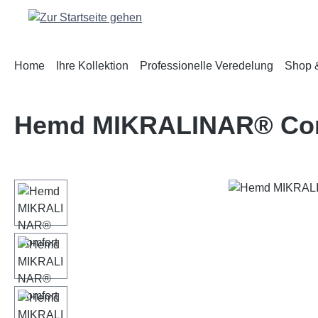
m Hauptinhalt springen
Zur Suche springen
Zur Hauptnavigation springen
Home
Ihre Kollektion
Professionelle Veredelung
Shop &
Hemd MIKRALINAR® Co
Bildergalerie überspringen