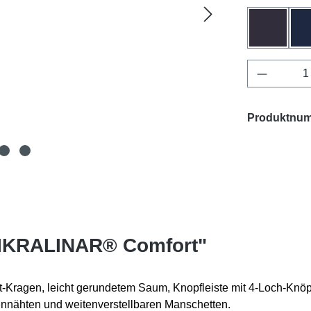
anthrazit
Produkt 
Produktnu
MIKRALINAR® Comfort"
-Kragen, leicht gerundetem Saum, Knopfleiste mit 4-Loch-Knöpfe
tennähten und weitenverstellbaren Manschetten.