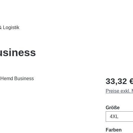
 Logistik
usiness
Regulärer Pr
33,32 
Preise exkl.
ausw
Größe
ausw
Farben