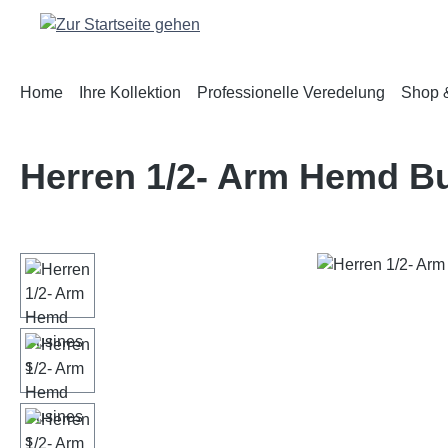
m Hauptinhalt springen
Zur Suche springen
Zur Hauptnavigation springen
Home
Ihre Kollektion
Professionelle Veredelung
Shop &
Herren 1/2- Arm Hemd B
Bildergalerie überspringen