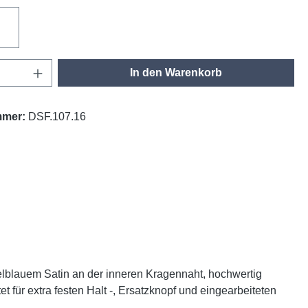
lau
weiß
Anzahl: Gib den gewünschten Wert ein oder
In den Warenkorb
mmer:
DSF.107.16
lblauem Satin an der inneren Kragennaht, hochwertig
t für extra festen Halt -, Ersatzknopf und eingearbeiteten