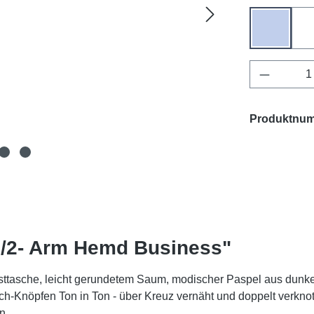
himmelb
Produkt 
Produktnu
1/2- Arm Hemd Business"
sttasche, leicht gerundetem Saum, modischer Paspel aus dunke
ch-Knöpfen Ton in Ton - über Kreuz vernäht und doppelt verknote
en.