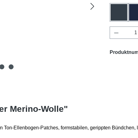
anthrazit
Produkt 
Produktnu
er Merino-Wolle"
n Ton-Ellenbogen-Patches, formstabilen, gerippten Bündchen, le