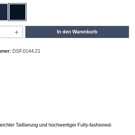
 meliert
tinte
schwarz
Anzahl: Gib den gewünschten Wert ein oder
In den Warenkorb
mmer:
DSF.0144.21
ichter Taillierung und hochwertiger Fully-fashioned-