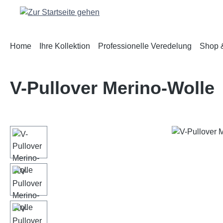
m Hauptinhalt springen
Zur Suche springen
Zur Hauptnavigation springen
Home
Ihre Kollektion
Professionelle Veredelung
Shop &
V-Pullover Merino-Wolle
Bildergalerie überspringen