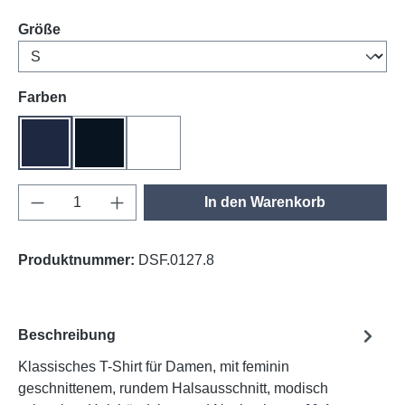
auswählen
Größe
auswählen
Farben
tinte
schwarz
weiß
Produkt Anzahl: Gib den gewünschten Wert e
In den Warenkorb
Produktnummer:
DSF.0127.8
Beschreibung
Klassisches T-Shirt für Damen, mit feminin
geschnittenem, rundem Halsausschnitt, modisch